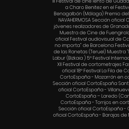
III Festival de cine lento de Guad
a Charo Benitez en el Festi
Benagalbón (Málaga) Premio del 
NAVAHERMOSA Sección oficial Co
jóvenes realizadores de Granada. 
Muestra de Cine de Fuengirola 
oficial Festival audiovisual d
no importa" de Barcelona Festiva
de las Ranetas (Teruel) Muestra
Labur (Bizkaia ) 5º Festival Inter
XII Festival de cortometrajes Fa
oficial 18º Festival La Fila de
CortoEspaña - Mazarrón en cort
Sección oficial CortoEspaña Santa
oficial CortoEspaña - Villanuev
CortoEspaña – Laredo (Canta
CortoEspaña - Torrijos en cor
Sección oficial CortoEspaña - 
oficial CortoEspaña - Barajas de