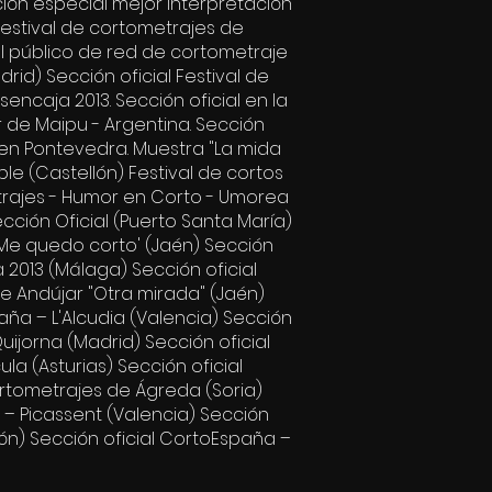
nción especial mejor interpretación
festival de cortometrajes de
l público de red de cortometraje
id) Sección oficial Festival de
encaja 2013. Sección oficial en la
r de Maipu - Argentina. Sección
en Pontevedra. Muestra "La mida
le (Castellón) Festival de cortos
trajes - Humor en Corto - Umorea
ección Oficial (Puerto Santa María)
º “Me quedo corto' (Jaén) Sección
ja 2013 (Málaga) Sección oficial
de Andújar "Otra mirada" (Jaén)
aña – L'Alcudia (Valencia) Sección
uijorna (Madrid) Sección oficial
a (Asturias) Sección oficial
ortometrajes de Ágreda (Soria)
 – Picassent (Valencia) Sección
ón) Sección oficial CortoEspaña –