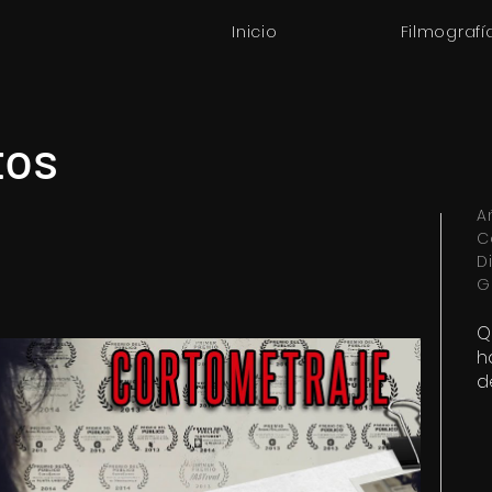
Inicio
Filmografí
tos
A
C
D
G
Q
h
d