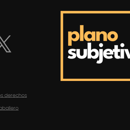
los derechos
aballero