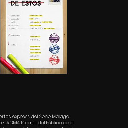
cortos express del Soho Málaga.
vo CROMA. Premio del Público en el