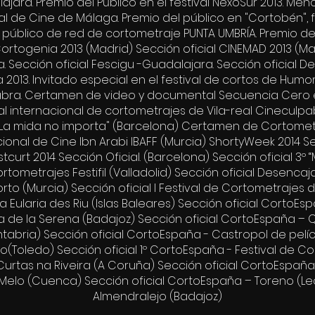
alajara. Premio del Público en el festival NexoSur 2013. Me
val de Cine de Málaga. Premio del público en "Cortobén", 
público de red de cortometraje PUNTA UMBRÍA. Premio de
rtogenia 2013 (Madrid) Sección oficial CINEMAD 2013 (Madr
Sección oficial Fescigu -Guadalajara. Sección oficial Des
2013. Invitado especial en el festival de cortos de Humo
e Cabra. Certamen de video y documental Secuencia Cero 
l internacional de cortometrajes de Vila-real Cineculpab
 "La mida no importa" (Barcelona) Certamen de Cortome
nacional de Cine Ibn Arabi IBAFF (Murcia) ShortyWeek 2014 S
stcurt 2014 Sección Oficial. (Barcelona) Sección oficial 3
 Cortometrajes Festifil (Valladolid) Sección oficial Desenca
o (Murcia) Sección oficial I Festival de Cortometrajes 
 Eularia des Riu (Islas Baleares) Sección oficial CortoEsp
a de la Serena (Badajoz) Sección oficial CortoEspaña – Q
bria) Sección oficial CortoEspaña - Castropol de películ
to(Toledo) Sección oficial 1º CortoEspaña - Festival de C
Curtas na Riveira (A Coruña) Sección oficial CortoEspaña
 Melo (Cuenca) Sección oficial CortoEspaña – Toreno (Le
Almendralejo (Badajoz)